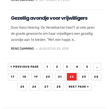
Gezellig avondje voor vrijwilligers
Door Hans Heering De Venekloeten heeft al vele jaren
de goede gewoonte om haar vrijwilligers een gezellig
avondje aan te bieden. “Met een hapje, e...
RENS DAMMING
AUGUSTUS 23, 2010
« PREVIOUS PAGE
1
2
3
4
5
…
17
18
19
20
21
22
23
24
25
26
27
28
NEXT PAGE »