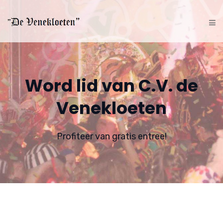
Word lid van C.V. de
Venekloeten
Profiteer van gratis entree!