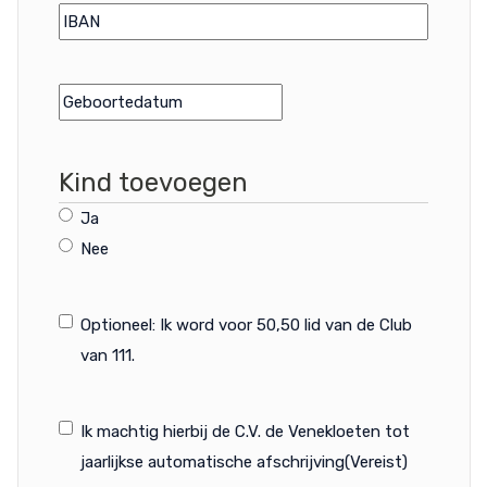
IBAN
(Vereist)
Datum
(Vereist)
Kind toevoegen
Ja
Nee
Club
Optioneel: Ik word voor 50,50 lid van de Club
van 111.
van
111
Afschrijving
(Vereist)
Ik machtig hierbij de C.V. de Venekloeten tot
jaarlijkse automatische afschrijving
(Vereist)