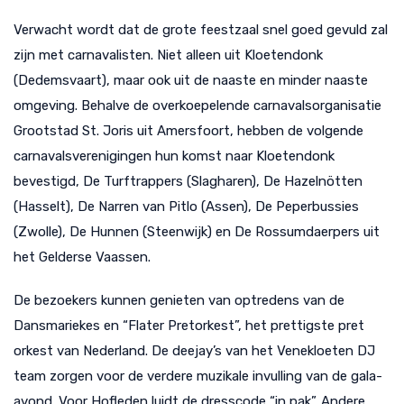
Verwacht wordt dat de grote feestzaal snel goed gevuld zal
zijn met carnavalisten. Niet alleen uit Kloetendonk
(Dedemsvaart), maar ook uit de naaste en minder naaste
omgeving. Behalve de overkoepelende carnavalsorganisatie
Grootstad St. Joris uit Amersfoort, hebben de volgende
carnavalsverenigingen hun komst naar Kloetendonk
bevestigd, De Turftrappers (Slagharen), De Hazelnötten
(Hasselt), De Narren van Pitlo (Assen), De Peperbussies
(Zwolle), De Hunnen (Steenwijk) en De Rossumdaerpers uit
het Gelderse Vaassen.
De bezoekers kunnen genieten van optredens van de
Dansmariekes en “Flater Pretorkest”, het prettigste pret
orkest van Nederland. De deejay’s van het Venekloeten DJ
team zorgen voor de verdere muzikale invulling van de gala-
avond. Voor Hofleden luidt de dresscode “in pak”. Andere