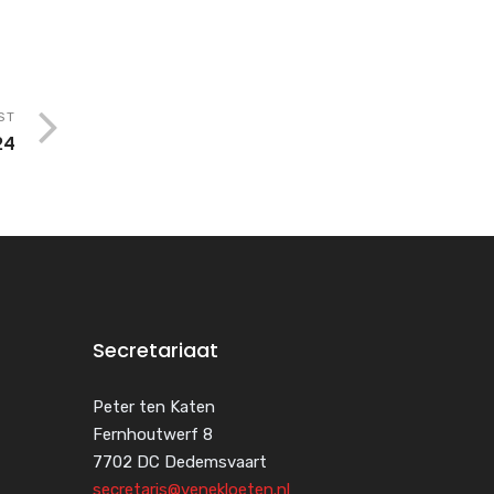
ST
24
Secretariaat
Peter ten Katen
Fernhoutwerf 8
7702 DC Dedemsvaart
secretaris@venekloeten.nl