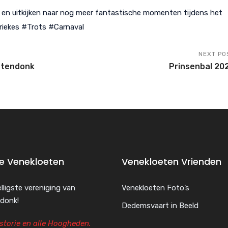
 en uitkijken naar nog meer fantastische momenten tijdens het
iekes #Trots #Carnaval
NEXT PO
etendonk
Prinsenbal 20
de Venekloeten
Venekloeten Vrienden
lligste vereniging van
Venekloeten Foto’s
donk!
Dedemsvaart in Beeld
storie en alle Hoogheden.