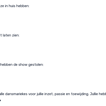
ze in huis hebben:
 laten zien:
n hebben de show gestolen:
alle dansmariekes voor jullie inzet, passie en toewijding. Jullie he
️