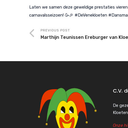
Laten we samen deze geweldige prestaties vieren
carnavalsseizoen! 🥳🎉 #DeVenekloeten #Dansmar
PREVIOUS POST
Marthijn Teunissen Ereburger van Klo
C.V. 
De geze
Kloeten
Onze hi