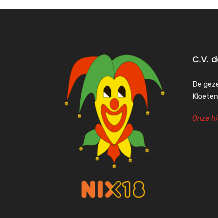
C.V. 
De geze
Kloeten
Onze hi