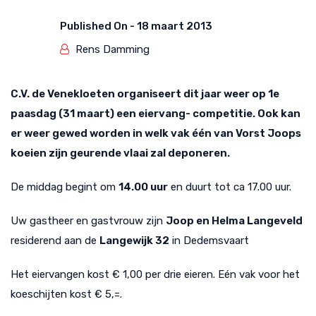
Published On -
18 maart 2013
Rens Damming
C.V. de Venekloeten organiseert dit jaar weer op 1e
paasdag (31 maart) een eiervang- competitie. Ook kan
er weer gewed worden in welk vak één van Vorst Joops
koeien zijn geurende vlaai zal deponeren.
De middag begint om
14.00 uur
en duurt tot ca 17.00 uur.
Uw gastheer en gastvrouw zijn
Joop en Helma Langeveld
residerend aan de
Langewijk 32
in Dedemsvaart
Het eiervangen kost € 1,00 per drie eieren. Eén vak voor het
koeschijten kost € 5,=.