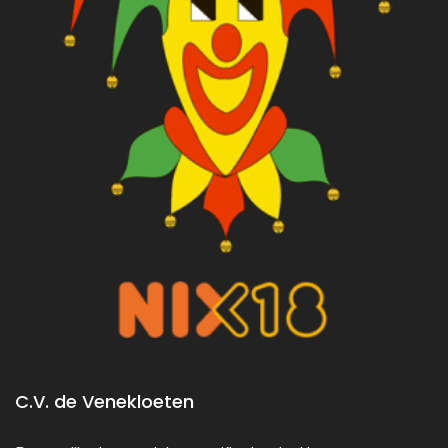
C.V. de Venekloeten