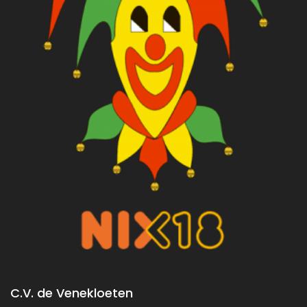
C.V. de Venekloeten