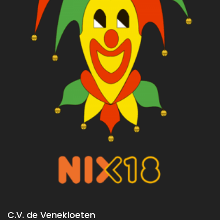
C.V. de Venekloeten