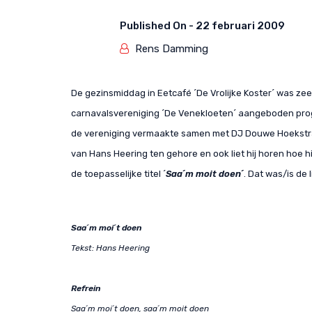
Published On -
22 februari 2009
Rens Damming
De gezinsmiddag in Eetcafé ´De Vrolijke Koster´ was z
carnavalsvereniging ´De Venekloeten´ aangeboden pro
de vereniging vermaakte samen met DJ Douwe Hoekstra
van Hans Heering ten gehore en ook liet hij horen hoe h
de toepasselijke titel ´
Saa´m moit doen´
. Dat was/is de 
Saa´m moi´t doen
Tekst: Hans Heering
Refrein
Saa´m moi´t doen, saa´m moit doen