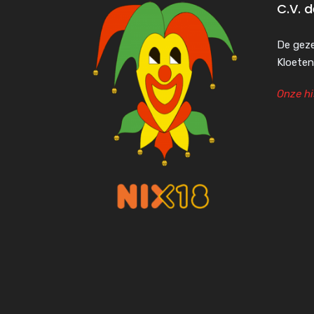
C.V. 
De geze
Kloeten
Onze hi