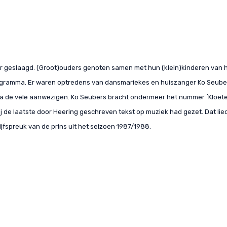
eer geslaagd. (Groot)ouders genoten samen met hun (klein)kinderen van 
gramma. Er waren optredens van dansmariekes en huiszanger Ko Seube
 de vele aanwezigen. Ko Seubers bracht ondermeer het nummer ´Kloet
ij de laatste door Heering geschreven tekst op muziek had gezet. Dat lie
lijfspreuk van de prins uit het seizoen 1987/1988.