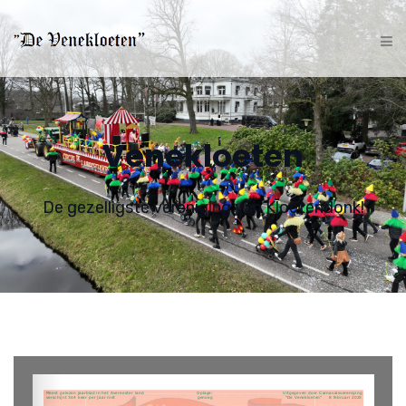
Venekloeten
De gezelligste vereniging van Kloetendonk!