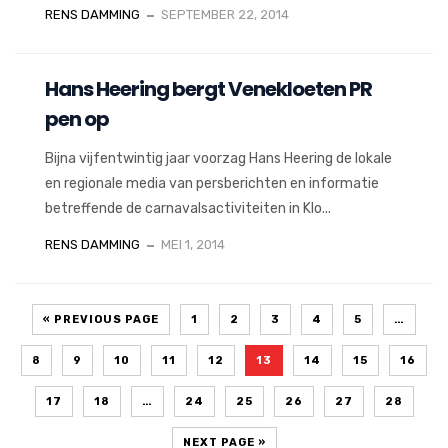
RENS DAMMING
SEPTEMBER 22, 2014
Hans Heering bergt Venekloeten PR
pen op
Bijna vijfentwintig jaar voorzag Hans Heering de lokale
en regionale media van persberichten en informatie
betreffende de carnavalsactiviteiten in Klo...
RENS DAMMING
MEI 1, 2014
« PREVIOUS PAGE
1
2
3
4
5
…
8
9
10
11
12
13
14
15
16
17
18
…
24
25
26
27
28
NEXT PAGE »